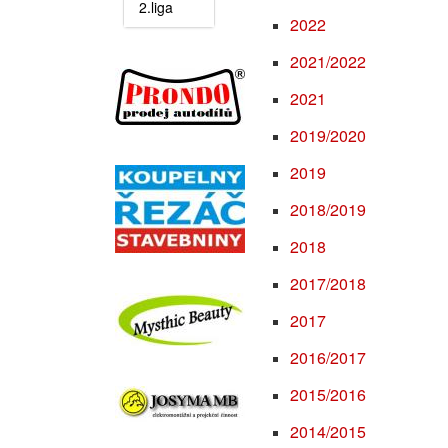
2.liga
2022
2021/2022
2021
2019/2020
2019
2018/2019
2018
2017/2018
2017
2016/2017
2015/2016
2014/2015