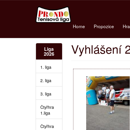
Home
Propozice
Hra
Vyhlášení 
Liga
2026
1. liga
2. liga
3. liga
Čtyřhra
1.liga
Čtyřhra