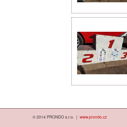
© 2014 PRONDO s.r.o. |
www.prondo.cz